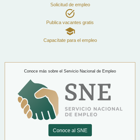
Solicitud de empleo
task_alt
Publica vacantes gratis
school
Capacítate para el empleo
Conoce más sobre el Servicio Nacional de Empleo
Conoce al SNE