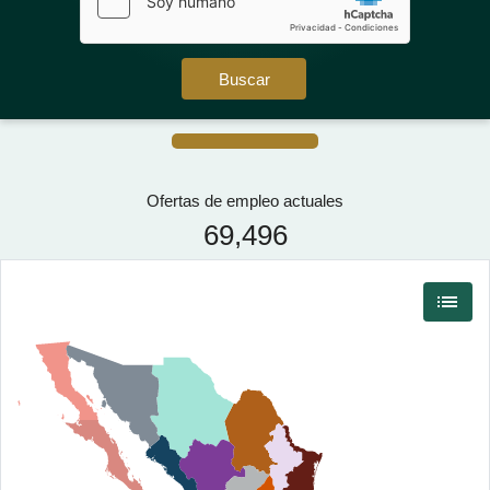
o_reg
login
trate
Iniciar
sesión
Buscar
Ofertas de empleo actuales
69,496
list