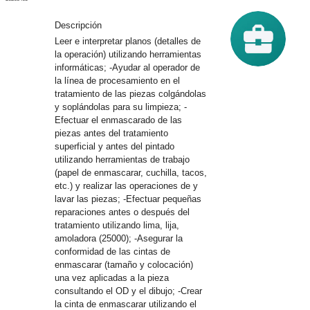
Descripción
Leer e interpretar planos (detalles de
la operación) utilizando herramientas
informáticas; -Ayudar al operador de
la línea de procesamiento en el
tratamiento de las piezas colgándolas
y soplándolas para su limpieza; -
o_reg
login
Efectuar el enmascarado de las
piezas antes del tratamiento
trate
Iniciar
superficial y antes del pintado
sesión
utilizando herramientas de trabajo
(papel de enmascarar, cuchilla, tacos,
etc.) y realizar las operaciones de y
B
lavar las piezas; -Efectuar pequeñas
u
reparaciones antes o después del
s
c
tratamiento utilizando lima, lija,
a
amoladora (25000); -Asegurar la
d
conformidad de las cintas de
o
enmascarar (tamaño y colocación)
r
una vez aplicadas a la pieza
consultando el OD y el dibujo; -Crear
¿Qué?
la cinta de enmascarar utilizando el