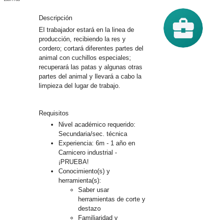
trate
Iniciar
sesión
Descripción
El trabajador estará en la linea de
B
producción, recibiendo la res y
u
cordero; cortará diferentes partes del
s
animal con cuchillos especiales;
c
recuperará las patas y algunas otras
a
partes del animal y llevará a cabo la
d
limpieza del lugar de trabajo.
o
r
¿Qué?
Requisitos
Nivel académico requerido:
Secundaria/sec. técnica
Experiencia: 6m - 1 año en
Carnicero industrial -
¿Dónde?
¡PRUEBA!
Conocimiento(s) y
herramienta(s):
Saber usar
herramientas de corte y
destazo
Buscar
Familiaridad y