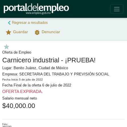
Regresar a resultados
star
bug_report
Guardar
Denunciar
star
Oferta de Empleo
Carnicero industrial - ¡PRUEBA!
Lugar: Benito Juárez, Ciudad de México
Empresa: SECRETARIA DEL TRABAJO Y PREVISIÓN SOCIAL
Fecha Inicio 5 de julio de 2022
Fecha Final de la oferta 6 de julio de 2022
OFERTA EXPIRADA.
Salario mensual neto
$40,000.00
o_reg
login
Folio:
20077763