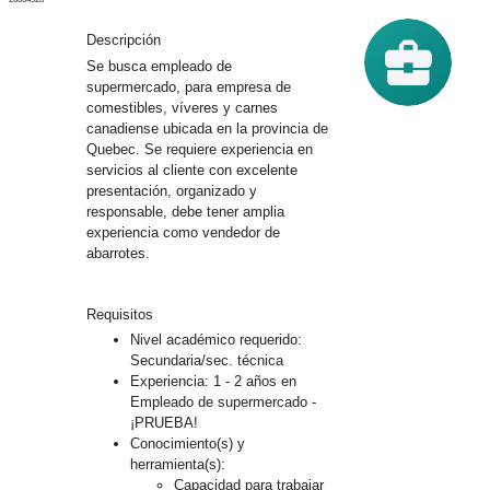
trate
Iniciar
sesión
Descripción
Se busca empleado de
supermercado, para empresa de
B
comestibles, víveres y carnes
u
canadiense ubicada en la provincia de
s
Quebec. Se requiere experiencia en
c
servicios al cliente con excelente
a
presentación, organizado y
d
responsable, debe tener amplia
o
experiencia como vendedor de
r
abarrotes.
¿Qué?
Requisitos
Nivel académico requerido:
Secundaria/sec. técnica
¿Dónde?
Experiencia: 1 - 2 años en
Empleado de supermercado -
¡PRUEBA!
Conocimiento(s) y
herramienta(s):
Capacidad para trabajar
Buscar