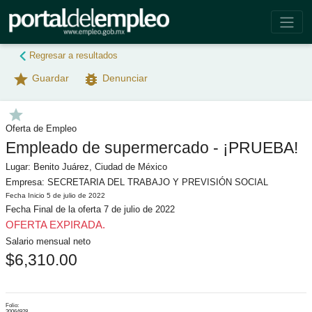
Regresar a resultados
star
bug_report
Guardar
Denunciar
star
Oferta de Empleo
Empleado de supermercado - ¡PRUEBA!
Lugar: Benito Juárez, Ciudad de México
Empresa: SECRETARIA DEL TRABAJO Y PREVISIÓN SOCIAL
Fecha Inicio 5 de julio de 2022
Fecha Final de la oferta 7 de julio de 2022
OFERTA EXPIRADA.
Salario mensual neto
$6,310.00
o_reg
login
Folio:
20064928